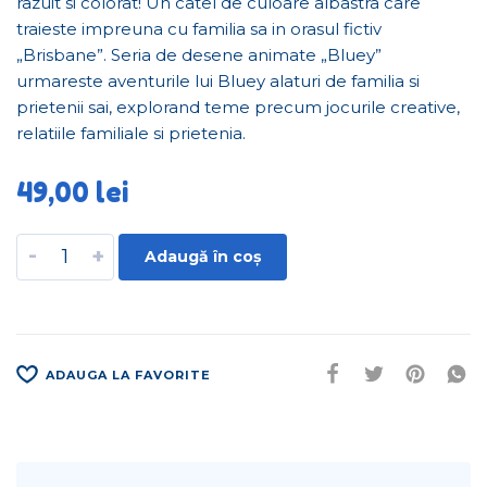
razuit si colorat! Un catel de culoare albastra care
traieste impreuna cu familia sa in orasul fictiv
„Brisbane”. Seria de desene animate „Bluey”
urmareste aventurile lui Bluey alaturi de familia si
prietenii sai, explorand teme precum jocurile creative,
relatiile familiale si prietenia.
49,00
lei
-
+
Adaugă în coș
ADAUGA LA FAVORITE