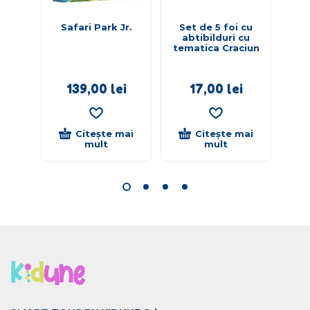
Safari Park Jr.
Set de 5 foi cu
Joc
abtibilduri cu
Ping
tematica Craciun
139,00
lei
17,00
lei
Citește mai
Citește mai
mult
mult