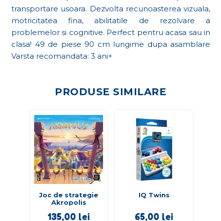
transportare usoara. Dezvolta recunoasterea vizuala,
motricitatea fina, abilitatile de rezolvare a
problemelor si cognitive. Perfect pentru acasa sau in
clasa! 49 de piese 90 cm lungime dupa asamblare
Varsta recomandata: 3 ani+
PRODUSE SIMILARE
Joc de strategie
IQ Twins
P
Akropolis
ani
135,00
lei
65,00
lei