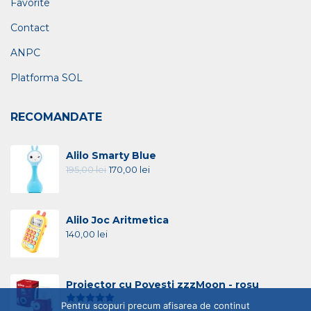
Favorite
Contact
ANPC
Platforma SOL
RECOMANDATE
Alilo Smarty Blue
195,00
lei
170,00
lei
Alilo Joc Aritmetica
140,00
lei
Proiector cu Povesti zzzMoon - rosu
Evaluat la
5.00
din 5
Pentru scopuri precum afisarea de continut