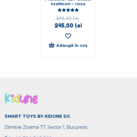
zzzMoon – rosu
Evaluat la
5.00
din 5
296,00
lei
245,00
lei
Adaugă în coș
SMART TOYS BY KIDUNE Srl.
Dimitrie Zosima 77, Sector 1, Bucuresti.