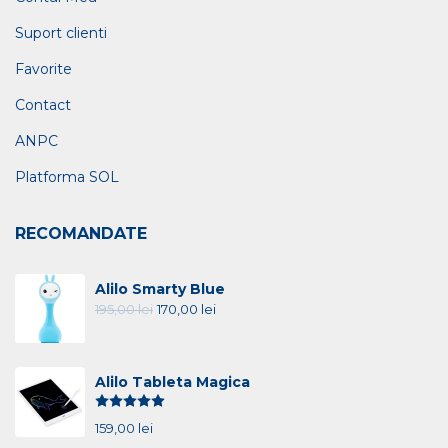
Suport clienti
Favorite
Contact
ANPC
Platforma SOL
RECOMANDATE
Alilo Smarty Blue
195,00
lei
170,00
lei
Alilo Tableta Magica
Evaluat la
5.00
din 5
159,00
lei