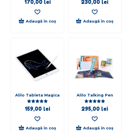
170,00
lei
230,00
lei
Adaugă în coș
Adaugă în coș
Alilo Tableta Magica
Alilo Talking Pen
Evaluat la
5.00
din 5
Evaluat la
5.00
di
159,00
lei
295,00
lei
Adaugă în coș
Adaugă în coș