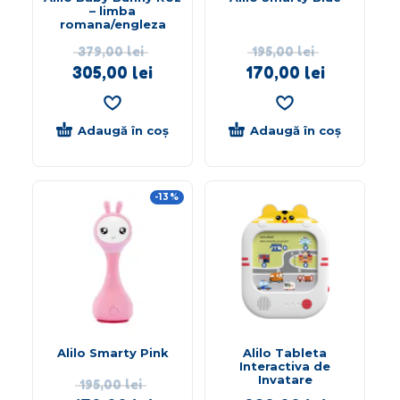
– limba
romana/engleza
379,00
lei
195,00
lei
305,00
lei
170,00
lei
Adaugă în coș
Adaugă în coș
-13%
Alilo Smarty Pink
Alilo Tableta
Interactiva de
Invatare
195,00
lei