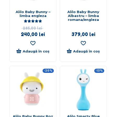
Alilo Baby Bunny –
Alilo Baby Bunny
limba engleza
Albastru – limba
romana/engleza
Evaluat la
5.00
din 5
285,00
lei
240,00
lei
379,00
lei
Adaugă în coș
Adaugă în coș
-20%
-13%
Alilo Baby Bunny Roz
Alilo Smarty Blue