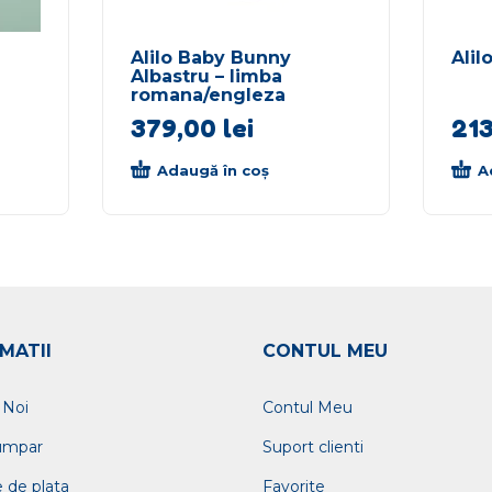
Alilo Baby Bunny
Alil
Albastru – limba
romana/engleza
379,00
lei
21
Adaugă în coș
A
MATII
CONTUL MEU
 Noi
Contul Meu
umpar
Suport clienti
 de plata
Favorite