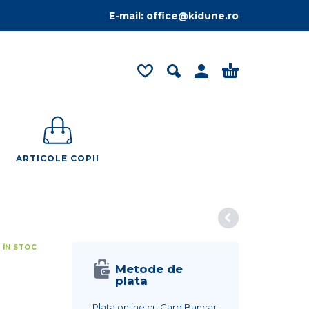
E-mail:
office@kidune.ro
ARTICOLE COPII
 ÎN STOC
Metode de
plata
Plata online cu Card Bancar