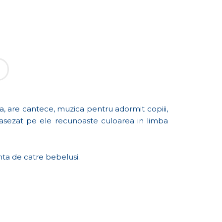
za, are cantece, muzica pentru adormit copiii,
e asezat pe ele recunoaste culoarea in limba
anta de catre bebelusi.