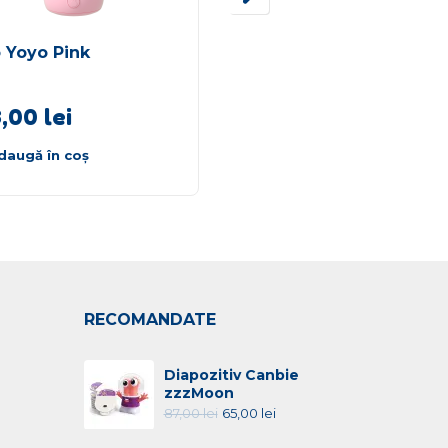
o Yoyo Pink
Alilo Smarty Pink
195,00
lei
3,00
lei
170,00
lei
daugă în coș
Adaugă în coș
RECOMANDATE
Diapozitiv Canbie
zzzMoon
87,00
lei
65,00
lei