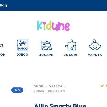
Blog
OON
DJECO
JUCARII
JOCURI
VARSTA
9
SHOP
VARSTA
-13%
JUCARII COPII 1 AN
Alilo Smarty Blue