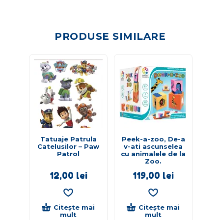
PRODUSE SIMILARE
Tatuaje Patrula
Peek-a-zoo, De-a
P
Catelusilor – Paw
v-ati ascunselea
a
Patrol
cu animalele de la
Zoo.
12,00
lei
119,00
lei
Citește mai
Citește mai
mult
mult