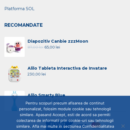
Platforma SOL
RECOMANDATE
Diapozitiv Canbie zzzMoon
87,00
lei
65,00
lei
Alilo Tableta Interactiva de Invatare
230,00
lei
Alilo Smarty Blue
195,00
lei
170,00
lei
Pentru scopuri precum afisarea de continut
personalizat, folosim module cookie sau tehnologii
similare. Apasand Accept, esti de acord sa permiti
colectarea de informatii prin cookie-uri sau tehnologii
similare. Afla mai multe in sectiunea Confidentialitatea