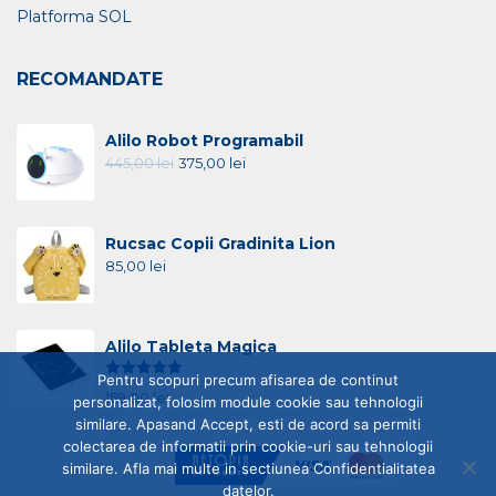
Platforma SOL
RECOMANDATE
Alilo Robot Programabil
445,00
lei
375,00
lei
Rucsac Copii Gradinita Lion
85,00
lei
Alilo Tableta Magica
Evaluat la
5.00
din 5
Pentru scopuri precum afisarea de continut
159,00
lei
personalizat, folosim module cookie sau tehnologii
similare. Apasand Accept, esti de acord sa permiti
colectarea de informatii prin cookie-uri sau tehnologii
similare. Afla mai multe in sectiunea Confidentialitatea
datelor.