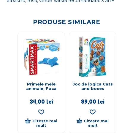
albastru, rosu, verde Varsta recomandata: 3 ani+
PRODUSE SIMILARE
Primele mele
Joc de logica Cats
Mini
animale, Foca
and boxes
34,00
lei
89,00
lei
Citește mai
Citește mai
mult
mult