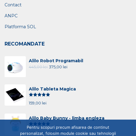
Contact
ANPC
Platforma SOL
RECOMANDATE
Alilo Robot Programabil
445,00
lei
375,00
lei
Alilo Tableta Magica
Evaluat la
5.00
din 5
159,00
lei
Alilo Baby Bunny - limba engleza
Evaluat la
5.00
din 5
Pentru scopuri precum afisarea de continut
285,00
lei
240,00
lei
personalizat, folosim module cookie sau tehnologii