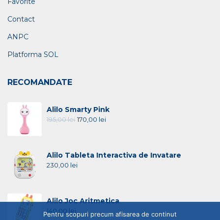
Favorite
Contact
ANPC
Platforma SOL
RECOMANDATE
Alilo Smarty Pink
195,00
lei
170,00
lei
Alilo Tableta Interactiva de Invatare
230,00
lei
Alilo Joc Aritmetica
140,00
lei
Pentru scopuri precum afisarea de continut