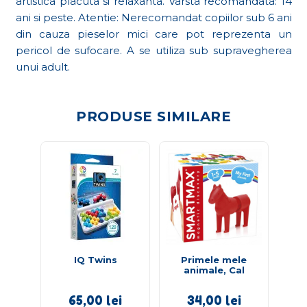
artistica placuta si relaxanta. Varsta recomandata: 14
ani si peste. Atentie: Nerecomandat copiilor sub 6 ani
din cauza pieselor mici care pot reprezenta un
pericol de sufocare. A se utiliza sub supravegherea
unui adult.
PRODUSE SIMILARE
IQ Twins
Primele mele
P
animale, Cal
a
65,00
lei
34,00
lei