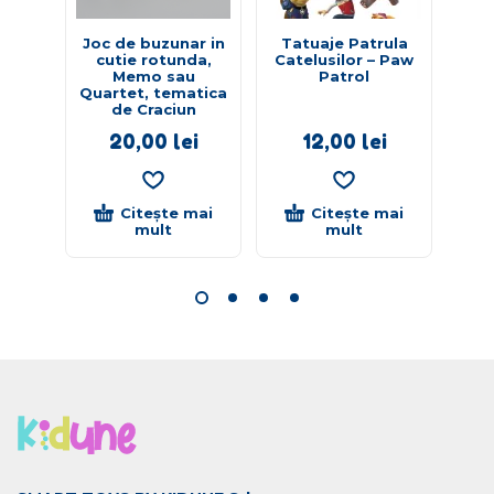
Joc de buzunar in
Tatuaje Patrula
J
cutie rotunda,
Catelusilor – Paw
She
Memo sau
Patrol
Quartet, tematica
de Craciun
20,00
lei
12,00
lei
Citește mai
Citește mai
mult
mult