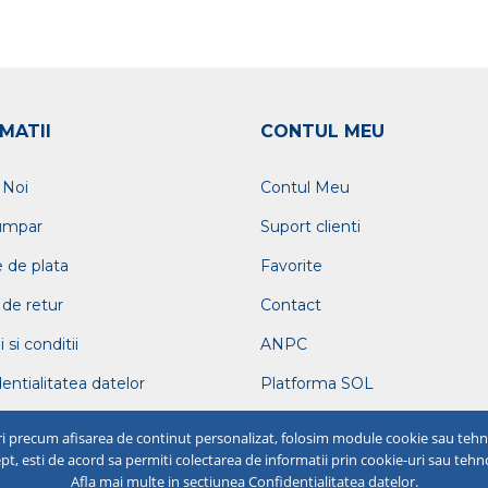
MATII
CONTUL MEU
 Noi
Contul Meu
umpar
Suport clienti
 de plata
Favorite
 de retur
Contact
si conditii
ANPC
entialitatea datelor
Platforma SOL
i precum afisarea de continut personalizat, folosim module cookie sau tehnol
, esti de acord sa permiti colectarea de informatii prin cookie-uri sau tehno
Afla mai multe in sectiunea Confidentialitatea datelor.