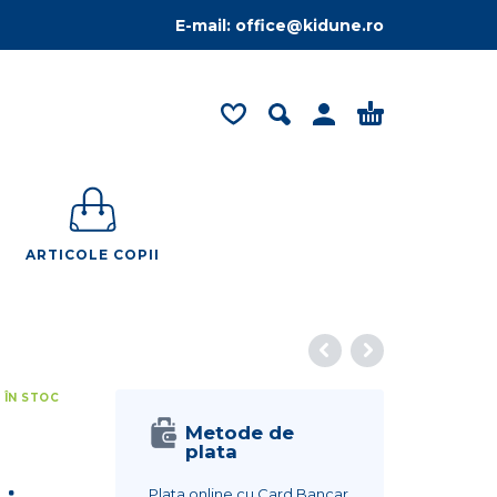
E-mail:
office@kidune.ro
ARTICOLE COPII
 ÎN STOC
Metode de
plata
Plata online cu Card Bancar