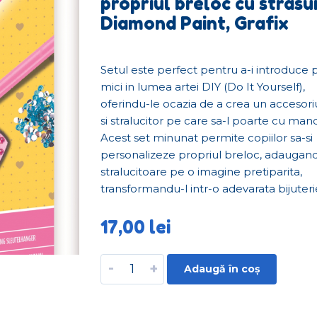
propriul breloc cu strasur
Diamond Paint, Grafix
Setul este perfect pentru a-i introduce 
mici in lumea artei DIY (Do It Yourself),
oferindu-le ocazia de a crea un accesori
si stralucitor pe care sa-l poarte cu mand
Acest set minunat permite copiilor sa-si
personalizeze propriul breloc, adaugand
stralucitoare pe o imagine pretiparita,
transformandu-l intr-o adevarata bijuteri
17,00
lei
-
+
Adaugă în coș