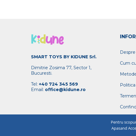
INFOR
Despre
SMART TOYS BY KIDUNE Srl.
Cum c
Dimitrie Zosima 77, Sector 1,
Bucuresti.
Metode
Tel:
+40 724 345 569
Politica
Email:
office@kidune.ro
Termeni 
Confind
Pentru scopur
Apasand Accept