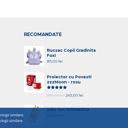
RECOMANDATE
Rucsac Copii Gradinita
Foxi
85,00
lei
Proiector cu Povesti
zzzMoon - rosu
Evaluat la
5.00
din 5
296,00
lei
245,00
lei
Alilo Joc Aritmetica
ogii similare.
140,00
lei
logii similare.