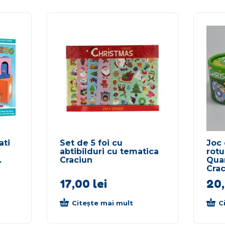
ati
Set de 5 foi cu
Joc 
abtibilduri cu tematica
rot
.
Craciun
Quar
Cra
17,00
lei
20
Citește mai mult
C