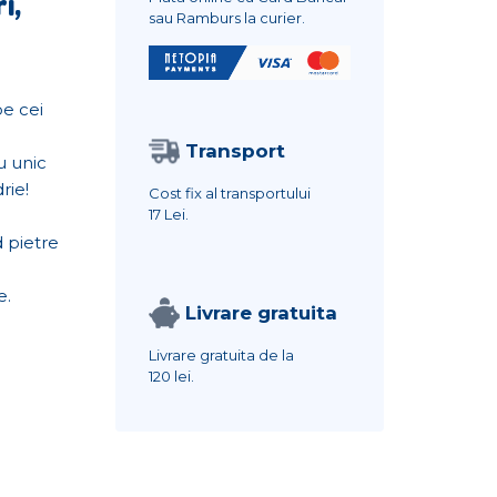
i,
sau Ramburs la curier.
pe cei
Transport
u unic
rie!
Cost fix al transportului
17 Lei.
 pietre
e.
Livrare gratuita
Livrare gratuita de la
120 lei.