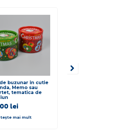
de buzunar in cutie
Joc de logica Cats an
unda, Memo sau
boxes
tet, tematica de
ciun
,00
lei
89,00
lei
itește mai mult
Citește mai mult