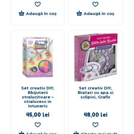
Adaugă în coș
Adaugă în coș
Set creativ DIY,
Set creativ DIY,
Bbijuterii
Bratari cu apa si
stralucitoare –
sclipici, Grafix
stralucesc in
intuneric
45,00
lei
48,00
lei
Adaugă în coș
Citește mai mult