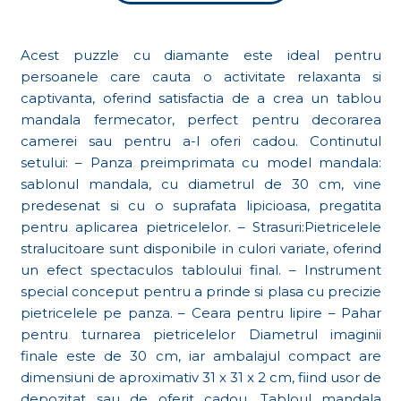
Acest puzzle cu diamante este ideal pentru
persoanele care cauta o activitate relaxanta si
captivanta, oferind satisfactia de a crea un tablou
mandala fermecator, perfect pentru decorarea
camerei sau pentru a-l oferi cadou. Continutul
setului: – Panza preimprimata cu model mandala:
sablonul mandala, cu diametrul de 30 cm, vine
predesenat si cu o suprafata lipicioasa, pregatita
pentru aplicarea pietricelelor. – Strasuri:Pietricelele
stralucitoare sunt disponibile in culori variate, oferind
un efect spectaculos tabloului final. – Instrument
special conceput pentru a prinde si plasa cu precizie
pietricelele pe panza. – Ceara pentru lipire – Pahar
pentru turnarea pietricelelor Diametrul imaginii
finale este de 30 cm, iar ambalajul compact are
dimensiuni de aproximativ 31 x 31 x 2 cm, fiind usor de
depozitat sau de oferit cadou. Tabloul mandala