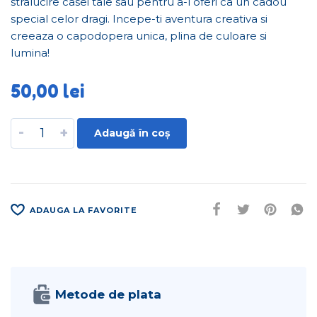
stralucire casei tale sau pentru a-l oferi ca un cadou
special celor dragi. Incepe-ti aventura creativa si
creeaza o capodopera unica, plina de culoare si
lumina!
50,00
lei
-
+
Adaugă în coș
ADAUGA LA FAVORITE
Metode de plata