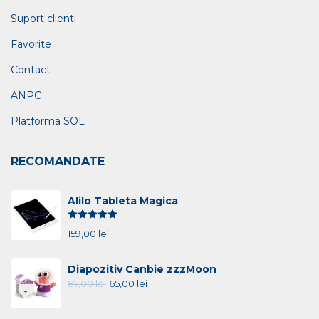
Suport clienti
Favorite
Contact
ANPC
Platforma SOL
RECOMANDATE
Alilo Tableta Magica
Evaluat la
5.00
din 5
159,00
lei
Diapozitiv Canbie zzzMoon
87,00
lei
65,00
lei