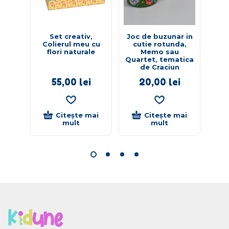
Set creativ,
Joc de buzunar in
Se
Colierul meu cu
cutie rotunda,
pr
flori naturale
Memo sau
d
Quartet, tematica
tem
de Craciun
55,00
lei
20,00
lei
Citește mai
Citește mai
mult
mult