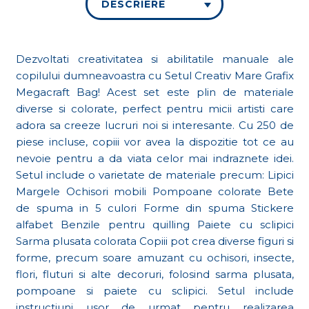
DESCRIERE
Dezvoltati creativitatea si abilitatile manuale ale
copilului dumneavoastra cu Setul Creativ Mare Grafix
Megacraft Bag! Acest set este plin de materiale
diverse si colorate, perfect pentru micii artisti care
adora sa creeze lucruri noi si interesante. Cu 250 de
piese incluse, copiii vor avea la dispozitie tot ce au
nevoie pentru a da viata celor mai indraznete idei.
Setul include o varietate de materiale precum: Lipici
Margele Ochisori mobili Pompoane colorate Bete
de spuma in 5 culori Forme din spuma Stickere
alfabet Benzile pentru quilling Paiete cu sclipici
Sarma plusata colorata Copiii pot crea diverse figuri si
forme, precum soare amuzant cu ochisori, insecte,
flori, fluturi si alte decoruri, folosind sarma plusata,
pompoane si paiete cu sclipici. Setul include
instructiuni usor de urmat pentru realizarea