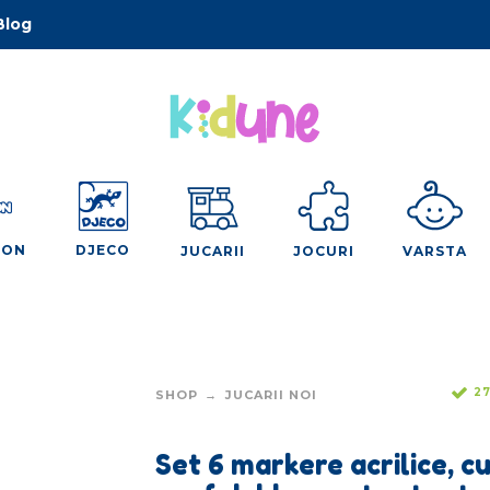
Blog
OON
DJECO
JUCARII
JOCURI
VARSTA
27
SHOP
JUCARII NOI
Set 6 markere acrilice, c