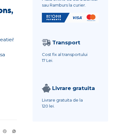
sau Ramburs la curier.
ons,
eatiei!
Transport
i
 sa
Cost fix al transportului
17 Lei.
Livrare gratuita
Livrare gratuita de la
120 lei.