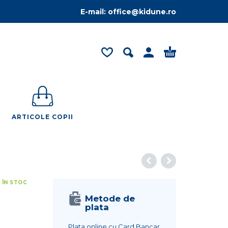
E-mail:
office@kidune.ro
ARTICOLE COPII
 ÎN STOC
Metode de
plata
u
Plata online cu Card Bancar