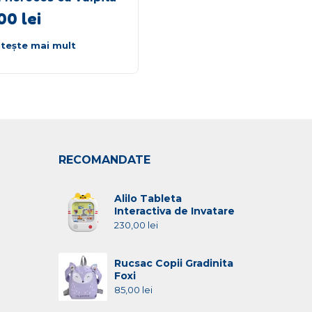
,00
lei
34,00
lei
itește mai mult
Citește mai mult
RECOMANDATE
Alilo Tableta
Interactiva de Invatare
230,00
lei
Rucsac Copii Gradinita
Foxi
85,00
lei