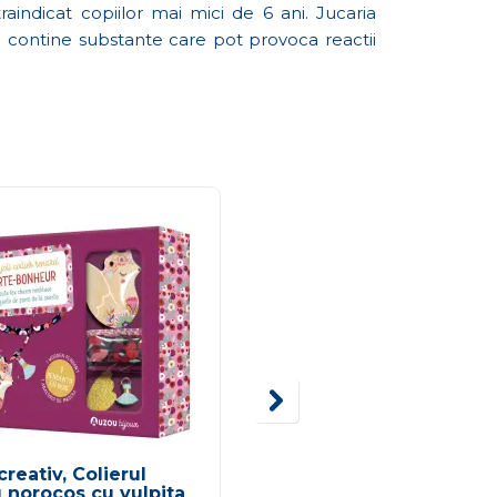
aindicat copiilor mai mici de 6 ani. Jucaria
e contine substante care pot provoca reactii
creativ, Colierul
Primele mele animale
 norocos cu vulpita
Leu