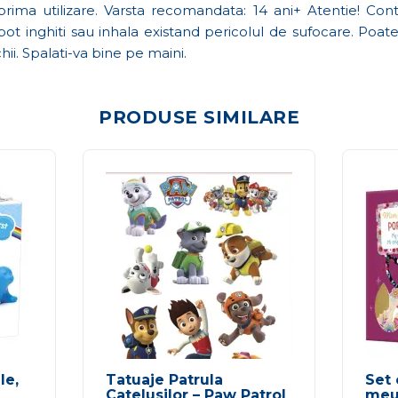
ima utilizare. Varsta recomandata: 14 ani+ Atentie! Contr
ot inghiti sau inhala existand pericolul de sufocare. Poat
chii. Spalati-va bine pe maini.
PRODUSE SIMILARE
le,
Tatuaje Patrula
Set 
Catelusilor – Paw Patrol
meu