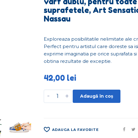
varf dublu, pentru toate
suprafetele, Art Sensati
Nassau
Exploreaza posibilitatile nelimitate ale cr
Perfect pentru artistul care doreste sa is
exprime imaginatia pe orice suprafata si
obtina rezultate de exceptie.
42,00
lei
-
+
Adaugă în coș
ADAUGA LA FAVORITE