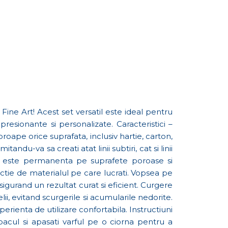
Fine Art! Acest set versatil este ideal pentru
resionante si personalizate. Caracteristici –
oape orice suprafata, inclusiv hartie, carton,
du-va sa creati atat linii subtiri, cat si linii
ala este permanenta pe suprafete poroase si
ctie de materialul pe care lucrati. Vopsea pe
asigurand un rezultat curat si eficient. Curgere
ii, evitand scurgerile si acumularile nedorite.
perienta de utilizare confortabila. Instructiuni
apacul si apasati varful pe o ciorna pentru a