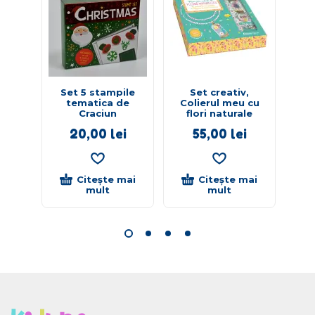
Set 5 stampile
Set creativ,
P
tematica de
Colierul meu cu
a
Craciun
flori naturale
20,00
lei
55,00
lei
Citește mai
Citește mai
mult
mult