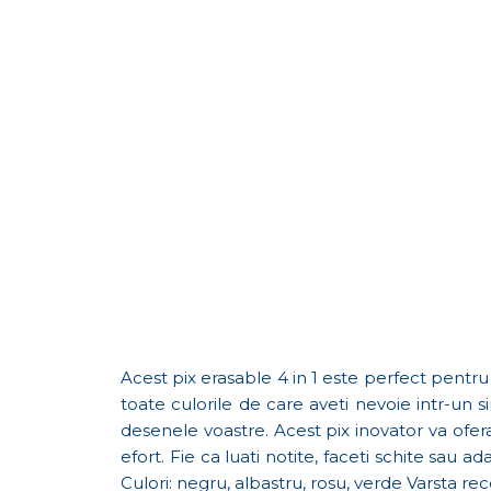
Acest pix erasable 4 in 1 este perfect pentru 
toate culorile de care aveti nevoie intr-un s
desenele voastre. Acest pix inovator va ofer
efort. Fie ca luati notite, faceti schite sau a
Culori: negru, albastru, rosu, verde Varsta r