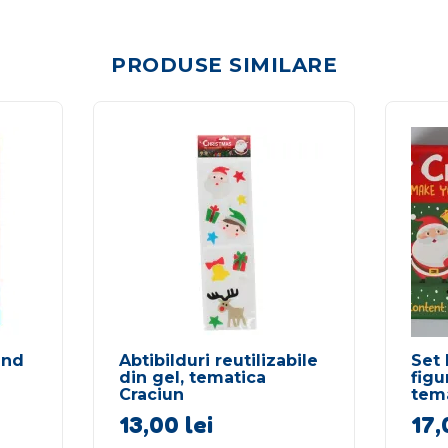
PRODUSE SIMILARE
and
Abtibilduri reutilizabile
Set 
din gel, tematica
figu
Craciun
tema
13,00
lei
17