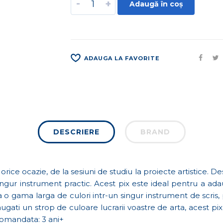
-
+
Adaugă în coș
ADAUGA LA FAVORITE
DESCRIERE
BRAND
orice ocazie, de la sesiuni de studiu la proiecte artistice. D
ingur instrument practic. Acest pix este ideal pentru a adaug
a o gama larga de culori intr-un singur instrument de scris
daugati un strop de culoare lucrarii voastre de arta, acest pi
ecomandata: 3 ani+