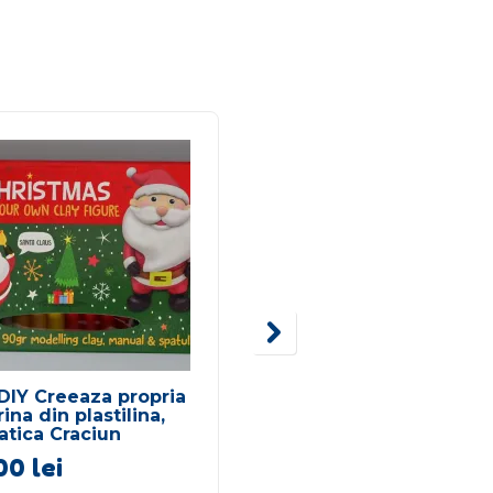
DIY Creeaza propria
Primele mele animale
rina din plastilina,
Foca
tica Craciun
,00
lei
34,00
lei