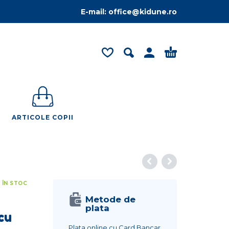
E-mail:
office@kidune.ro
ARTICOLE COPII
1 ÎN STOC
Metode de
plata
cu
Plata online cu Card Bancar