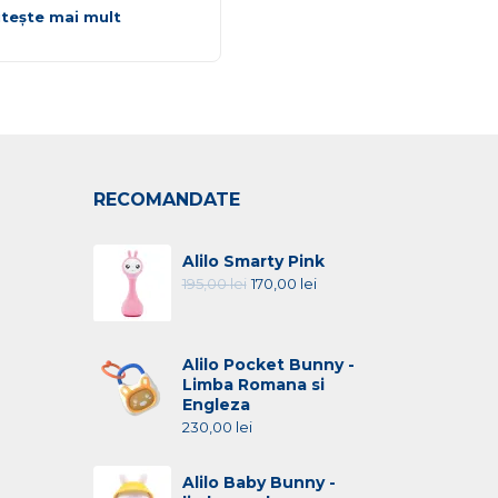
itește mai mult
Citește mai mult
RECOMANDATE
Alilo Smarty Pink
195,00
lei
170,00
lei
Alilo Pocket Bunny -
Limba Romana si
Engleza
230,00
lei
Alilo Baby Bunny -