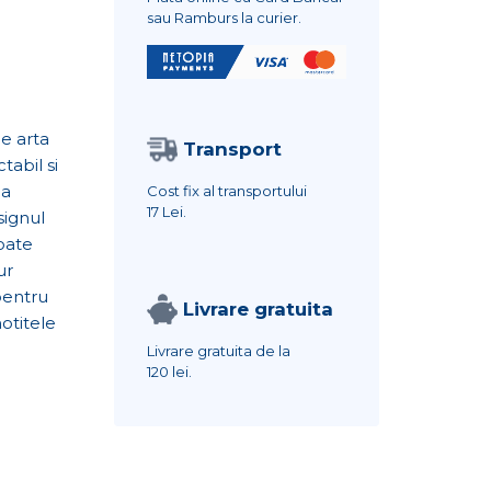
sau Ramburs la curier.
e arta
Transport
abil si
la
Cost fix al transportului
17 Lei.
signul
toate
ur
pentru
Livrare gratuita
notitele
Livrare gratuita de la
120 lei.