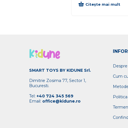
Citește mai mult
INFOR
Despre
SMART TOYS BY KIDUNE Srl.
Cum c
Dimitrie Zosima 77, Sector 1,
Bucuresti.
Metode
Tel:
+40 724 345 569
Politica
Email:
office@kidune.ro
Termeni 
Confind