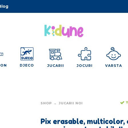
Blog
OON
DJECO
JUCARII
JOCURI
VARSTA
1
SHOP
JUCARII NOI
Pix erasable, multicolor, 