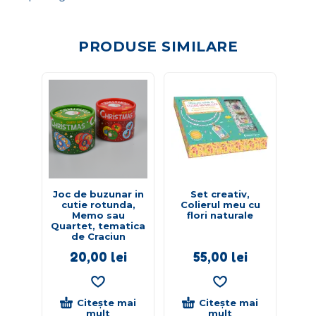
PRODUSE SIMILARE
Joc de buzunar in
Set creativ,
Joc 
cutie rotunda,
Colierul meu cu
Memo sau
flori naturale
Quartet, tematica
de Craciun
20,00
lei
55,00
lei
Citește mai
Citește mai
mult
mult