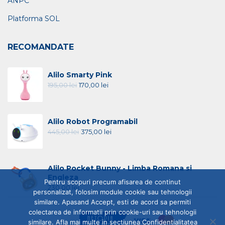
ANPC
Platforma SOL
RECOMANDATE
Alilo Smarty Pink
195,00
lei
170,00
lei
Alilo Robot Programabil
445,00
lei
375,00
lei
Alilo Pocket Bunny - Limba Romana si
Engleza
Pentru scopuri precum afisarea de continut
230,00
lei
personalizat, folosim module cookie sau tehnologii
similare. Apasand Accept, esti de acord sa permiti
colectarea de informatii prin cookie-uri sau tehnologii
similare. Afla mai multe in sectiunea Confidentialitatea