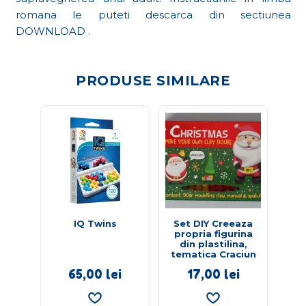
romana le puteti descarca din sectiunea
DOWNLOAD .
PRODUSE SIMILARE
IQ Twins
Set DIY Creeaza
Pee
propria figurina
v-a
din plastilina,
cu 
tematica Craciun
65,00
lei
17,00
lei