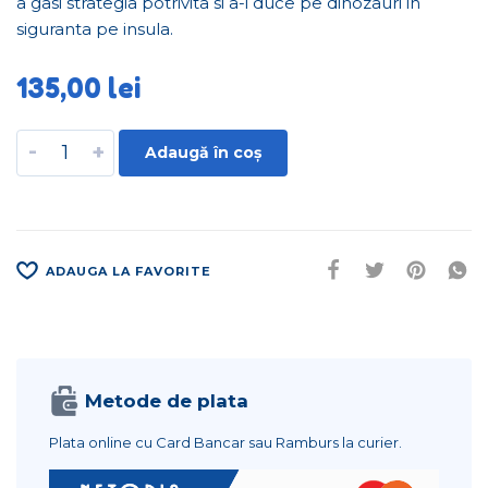
a gasi strategia potrivita si a-i duce pe dinozauri in
siguranta pe insula.
135,00
lei
-
+
Adaugă în coș
ADAUGA LA FAVORITE
Metode de plata
Plata online cu Card Bancar sau Ramburs la curier.