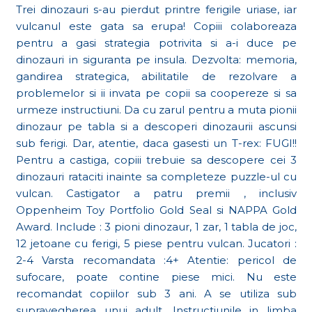
Trei dinozauri s-au pierdut printre ferigile uriase, iar
vulcanul este gata sa erupa! Copiii colaboreaza
pentru a gasi strategia potrivita si a-i duce pe
dinozauri in siguranta pe insula. Dezvolta: memoria,
gandirea strategica, abilitatile de rezolvare a
problemelor si ii invata pe copii sa coopereze si sa
urmeze instructiuni. Da cu zarul pentru a muta pionii
dinozaur pe tabla si a descoperi dinozaurii ascunsi
sub ferigi. Dar, atentie, daca gasesti un T-rex: FUGI!!
Pentru a castiga, copiii trebuie sa descopere cei 3
dinozauri rataciti inainte sa completeze puzzle-ul cu
vulcan. Castigator a patru premii , inclusiv
Oppenheim Toy Portfolio Gold Seal si NAPPA Gold
Award. Include : 3 pioni dinozaur, 1 zar, 1 tabla de joc,
12 jetoane cu ferigi, 5 piese pentru vulcan. Jucatori :
2-4 Varsta recomandata :4+ Atentie: pericol de
sufocare, poate contine piese mici. Nu este
recomandat copiilor sub 3 ani. A se utiliza sub
supravegherea unui adult. Instructiunile in limba