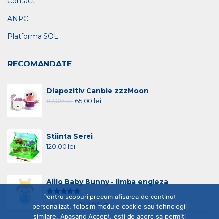
Contact
ANPC
Platforma SOL
RECOMANDATE
Diapozitiv Canbie zzzMoon
87,00
lei
65,00
lei
Stiinta Serei
120,00
lei
Alilo Baby Bunny - limba engleza
Evaluat la
5.00
din 5
Pentru scopuri precum afisarea de continut
285,00
lei
240,00
lei
personalizat, folosim module cookie sau tehnologii
similare. Apasand Accept, esti de acord sa permiti