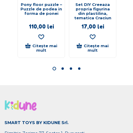
Pony floor puzzle –
Set DIY Creeaza
P
Puzzle de podea in
propria figurina
a
forma de ponei
din plastilina,
tematica Craciun
110,00
lei
17,00
lei
Citește mai
Citește mai
mult
mult
SMART TOYS BY KIDUNE Srl.