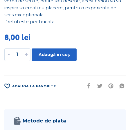
vorba de schite, notite sau desene, acest creion va va
inspira sa creati cu placere, pentru o experienta de
scris exceptionala.
Pretul este per bucata.
8,00
lei
-
+
Adaugă în coș
ADAUGA LA FAVORITE
Metode de plata