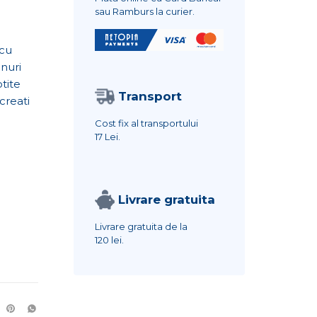
sau Ramburs la curier.
 cu
nuri
tite
Transport
creati
Cost fix al transportului
17 Lei.
Livrare gratuita
Livrare gratuita de la
120 lei.