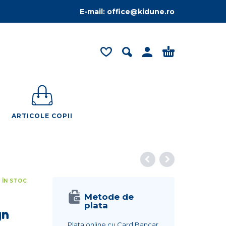
E-mail:
office@kidune.ro
ARTICOLE COPII
1 ÎN STOC
Metode de
plata
gn
Plata online cu Card Bancar