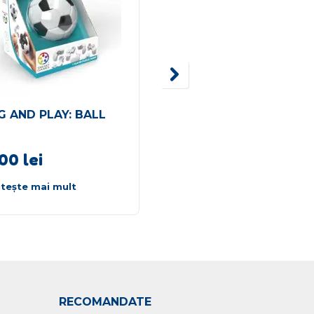
G AND PLAY: BALL
Tatuaje Patrula
Catelusilor – Paw Patr
,00
lei
12,00
lei
itește mai mult
Citește mai mult
RECOMANDATE