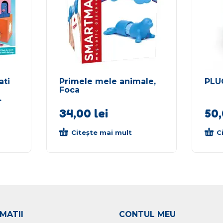
ati
Primele mele animale,
PLU
Foca
.
34,00
lei
50
Citește mai mult
C
MATII
CONTUL MEU