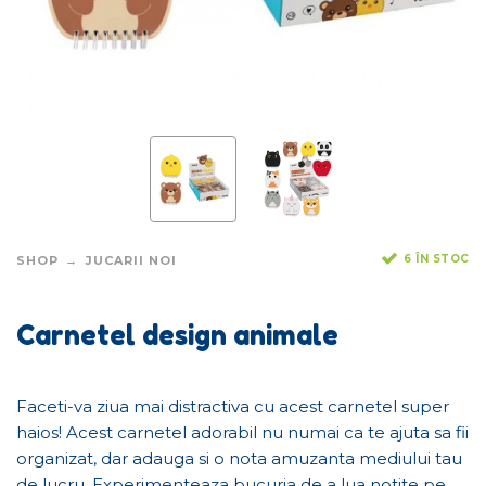
6 ÎN STOC
SHOP
JUCARII NOI
Carnetel design animale
Faceti-va ziua mai distractiva cu acest carnetel super
haios! Acest carnetel adorabil nu numai ca te ajuta sa fii
organizat, dar adauga si o nota amuzanta mediului tau
de lucru. Experimenteaza bucuria de a lua notite pe