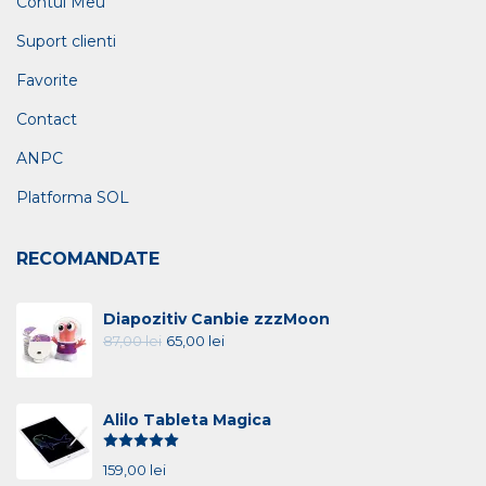
Contul Meu
Suport clienti
Favorite
Contact
ANPC
Platforma SOL
RECOMANDATE
Diapozitiv Canbie zzzMoon
87,00
lei
65,00
lei
Alilo Tableta Magica
Evaluat la
5.00
din 5
159,00
lei