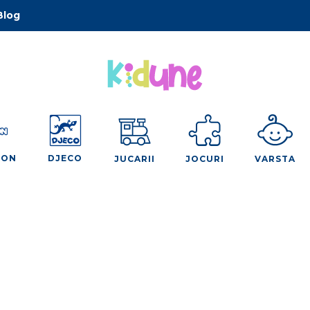
Blog
OON
DJECO
JUCARII
JOCURI
VARSTA