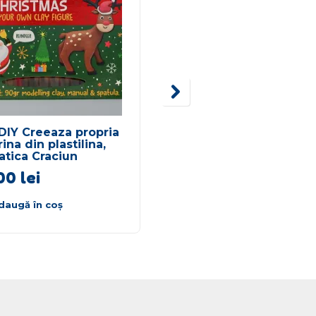
DIY Creeaza propria
Joc magnetic Imbraca
rina din plastilina,
banana, Best dressed
tica Craciun
Banana
,00
lei
155,00
lei
daugă în coș
Adaugă în coș