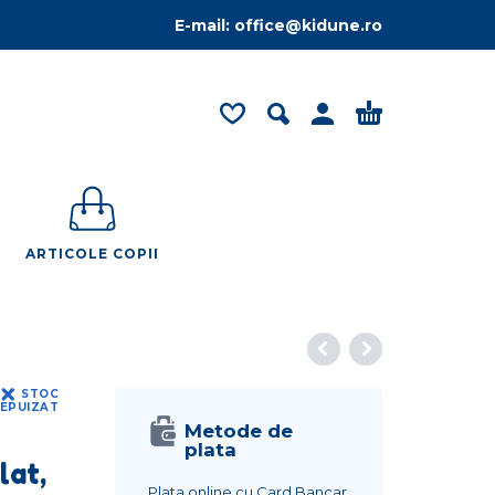
E-mail:
office@kidune.ro
ARTICOLE COPII
STOC
EPUIZAT
Metode de
plata
lat,
Plata online cu Card Bancar