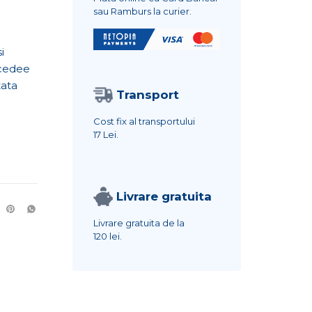
sau Ramburs la curier.
i
rocedee
tata
Transport
Cost fix al transportului
17 Lei.
Livrare gratuita
Livrare gratuita de la
120 lei.