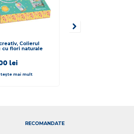
creativ, Colierul
Primele mele animale
cu flori naturale
Leu
,00
lei
34,00
lei
itește mai mult
Citește mai mult
RECOMANDATE