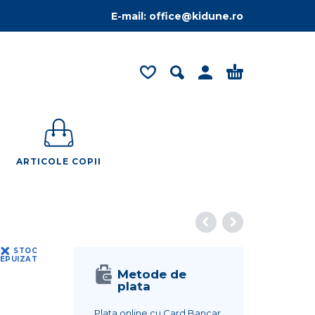
E-mail:
office@kidune.ro
ARTICOLE COPII
STOC
EPUIZAT
Metode de
plata
Plata online cu Card Bancar