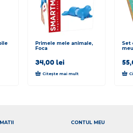
bile
Primele mele animale,
Set 
Foca
meu 
34,00
lei
55
Citește mai mult
C
MATII
CONTUL MEU