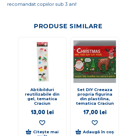
recomandat copiilor sub 3 ani!
PRODUSE SIMILARE
Abtibilduri
Set DIY Creeaza
Se
reutilizabile din
propria figurina
a
gel, tematica
din plastilina,
tem
Craciun
tematica Craciun
13,00
lei
17,00
lei
Citește mai
Adaugă în coș