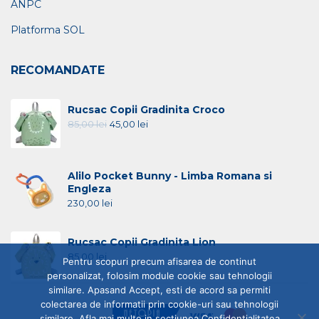
ANPC
Platforma SOL
RECOMANDATE
Rucsac Copii Gradinita Croco
85,00
lei
45,00
lei
Alilo Pocket Bunny - Limba Romana si
Engleza
230,00
lei
Rucsac Copii Gradinita Lion
85,00
lei
Pentru scopuri precum afisarea de continut
personalizat, folosim module cookie sau tehnologii
similare. Apasand Accept, esti de acord sa permiti
colectarea de informatii prin cookie-uri sau tehnologii
similare. Afla mai multe in sectiunea Confidentialitatea