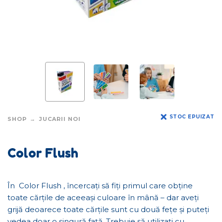
STOC EPUIZAT
SHOP
JUCARII NOI
Color Flush
În Color Flush , încercați să fiți primul care obține
toate cărțile de aceeași culoare în mână – dar aveți
grijă deoarece toate cărțile sunt cu două fețe și puteți
vedea doar o singură față. Trebuie să utilizați cu