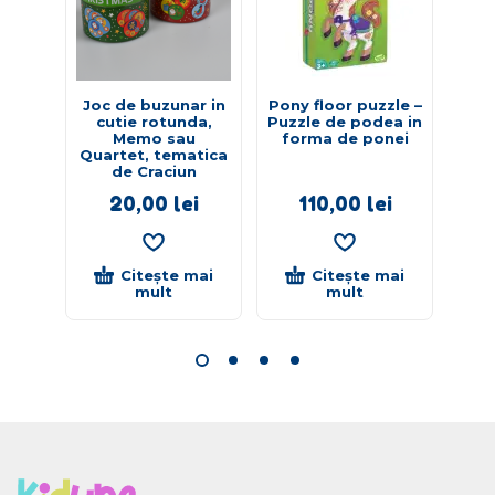
Joc de buzunar in
Pony floor puzzle –
cutie rotunda,
Puzzle de podea in
re
Memo sau
forma de ponei
g
Quartet, tematica
de Craciun
20,00
lei
110,00
lei
Citește mai
Citește mai
mult
mult