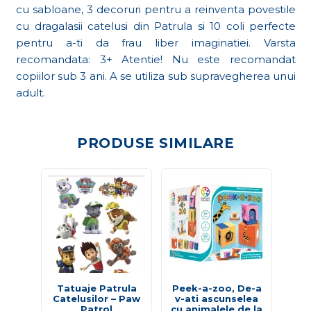
cu sabloane, 3 decoruri pentru a reinventa povestile
cu dragalasii catelusi din Patrula si 10 coli perfecte
pentru a-ti da frau liber imaginatiei. Varsta
recomandata: 3+ Atentie! Nu este recomandat
copiilor sub 3 ani. A se utiliza sub supravegherea unui
adult.
PRODUSE SIMILARE
Tatuaje Patrula
Peek-a-zoo, De-a
PL
Catelusilor – Paw
v-ati ascunselea
Patrol
cu animalele de la