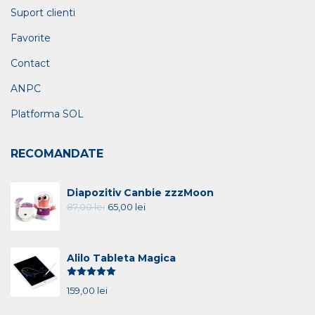
Suport clienti
Favorite
Contact
ANPC
Platforma SOL
RECOMANDATE
Diapozitiv Canbie zzzMoon
87,00
lei
65,00
lei
Alilo Tableta Magica
Evaluat la
5.00
din 5
159,00
lei